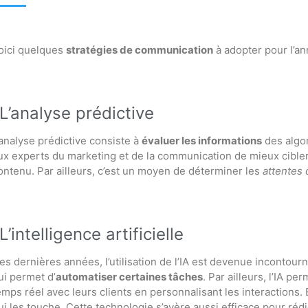
oici quelques
stratégies de communication
à adopter pour l’a
L’analyse prédictive
’analyse prédictive consiste à
évaluer les informations
des algori
ux experts du marketing et de la communication de mieux cibler l
ontenu. Par ailleurs, c’est un moyen de déterminer les
attentes 
L’intelligence artificielle
es dernières années, l’utilisation de l’IA est devenue incontourn
ui permet d’
automatiser certaines tâches
. Par ailleurs, l’IA p
emps réel avec leurs clients en personnalisant les interactions.
ui les touche. Cette technologie s’avère aussi efficace pour ré