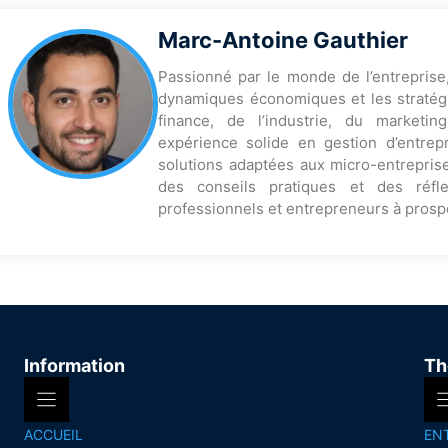
Marc-Antoine Gauthier
Passionné par le monde de l’entreprise
dynamiques économiques et les stratégi
finance, de l’industrie, du marketi
expérience solide en gestion d’entrep
solutions adaptées aux micro-entreprise
des conseils pratiques et des réfl
professionnels et entrepreneurs à prosp
Information
Th
ACCUEIL
EN