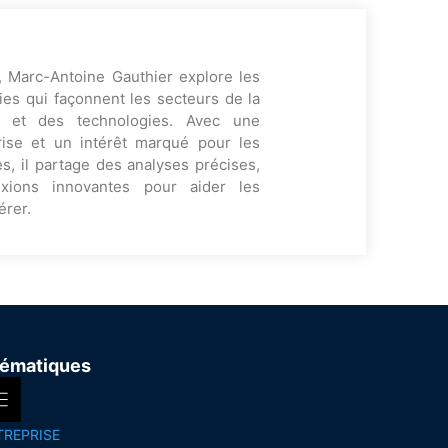
, Marc-Antoine Gauthier explore les
es qui façonnent les secteurs de la
ng et des technologies. Avec une
rise et un intérêt marqué pour les
s, il partage des analyses précises,
exions innovantes pour aider les
érer.
ématiques
TREPRISE