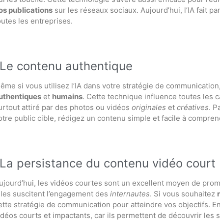
os publications
sur les réseaux sociaux. Aujourd’hui, l’IA fait p
outes les entreprises.
Le contenu authentique
ême si vous utilisez l’IA dans votre stratégie de communication,
uthentiques
et
humains
. Cette technique influence toutes les 
urtout attiré par des photos ou vidéos
originales
et
créatives
. P
otre public cible, rédigez un contenu simple et facile à compren
La persistance du contenu vidéo court
ujourd’hui, les vidéos courtes sont un excellent moyen de promo
lles suscitent l’engagement des
internautes
. Si vous souhaitez
ette stratégie de communication pour atteindre vos objectifs. En
idéos courts et impactants, car ils permettent de découvrir les sp