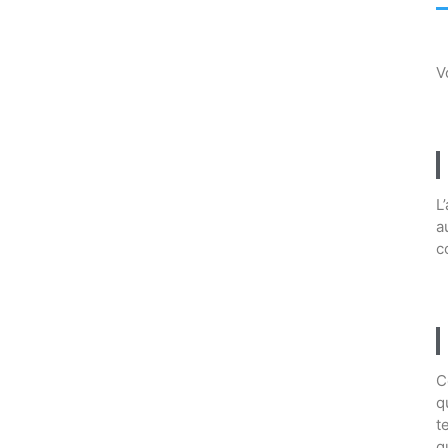
V
L
a
c
C
q
t
q