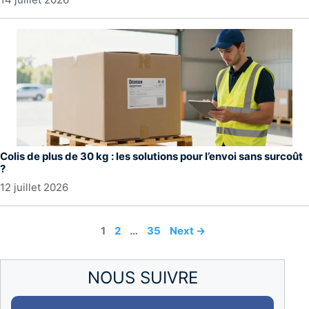
Colis de plus de 30 kg : les solutions pour l’envoi sans surcoût
?
12 juillet 2026
Page
Page
Page
1
2
…
35
Next
→
NOUS SUIVRE