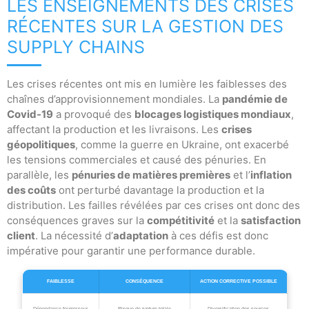
LES ENSEIGNEMENTS DES CRISES
RÉCENTES SUR LA GESTION DES
SUPPLY CHAINS
Les crises récentes ont mis en lumière les faiblesses des
chaînes d’approvisionnement mondiales. La
pandémie de
Covid-19
a provoqué des
blocages logistiques mondiaux
,
affectant la production et les livraisons. Les
crises
géopolitiques
, comme la guerre en Ukraine, ont exacerbé
les tensions commerciales et causé des pénuries. En
parallèle, les
pénuries de matières premières
et l’
inflation
des coûts
ont perturbé davantage la production et la
distribution. Les failles révélées par ces crises ont donc des
conséquences graves sur la
compétitivité
et la
satisfaction
client
. La nécessité d’
adaptation
à ces défis est donc
impérative pour garantir une performance durable.
FAIBLESSE
CONSÉQUENCE
ACTION CORRECTIVE POSSIBLE
Dépendance fournisseur
Risque de rupture totale
Diversification des sources