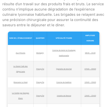
résulte d’un travail sur des produits frais et bruts. Le service
continu n’implique aucune dégradation de l’expérience
culinaire lyonnaise habituelle. Les brigades se relayent avec
une précision chirurgicale pour assurer la continuité des
saveurs entre le déjeuner et le diner.
AMPLITUDE
NOM DE L’ÉTABLISSEMENT
QUARTIER
SPÉCIALITÉ PHARE
HORAIRE
Cuisine de terroir et d’auberge
Aux Prisons
Montagny
08:00 – 23:00
traditionnelle
Le Grand Café des
Presqu’île
Quenelle de brochet
07h00 – 00h00
Négociants
Brasserie Le Nord
Presqu’île
Cuisine de tradition
12h00 – 23h00
Le Centre par Georges
Presqu’île
Volaille de Bresse
12h00 – 22h30
Blanc