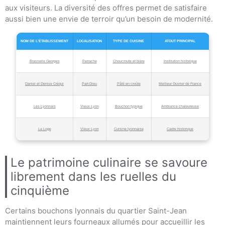
aux visiteurs. La diversité des offres permet de satisfaire
aussi bien une envie de terroir qu’un besoin de modernité.
NOM DE L’ÉTABLISSEMENT
LOCALISATION
TYPE DE CUISINE
ATOUT PRINCIPAL
Brasserie Georges
Perrache
Choucroute et bière
Institution historique
Daniel et Denise Créqui
Part-Dieu
Pâté en croûte
Meilleur Ouvrier de France
Les Lyonnais
Vieux Lyon
Bouchon typique
Ambiance chaleureuse
La Loge
Vieux Lyon
Cuisine lyonnaise
Cadre historique
Le patrimoine culinaire se savoure
librement dans les ruelles du
cinquième
Certains bouchons lyonnais du quartier Saint-Jean
maintiennent leurs fourneaux allumés pour accueillir les