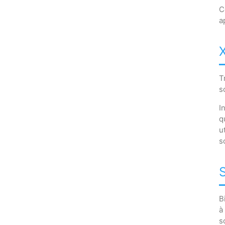
C
a
T
s
I
q
u
s
B
à
s