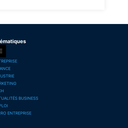
ématiques
TREPRISE
NANCE
DUSTRIE
RKETING
CH
TUALITÉS BUSINESS
PLOI
CRO ENTREPRISE