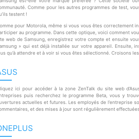
amsung est-elle votre marque préférée ? Cette société o
ommunauté. Comme pour les autres programmes de test, vous 
u’ils testent !
omme pour Motorola, même si vous vous êtes correctement insc
articiper au programme. Dans cette optique, voici comment vous
ite web de Samsung, enregistrez votre compte et ensuite vou
amsung » qui est déjà installée sur votre appareil. Ensuite, in
lus qu’à attendre et à voir si vous êtes sélectionné. Croisons les
ASUS
liquez ici pour accéder à la zone ZenTalk du site web d’Asus
ntreprises puis recherchez le programme Beta, vous y trouve
uvertures actuelles et futures. Les employés de l’entreprise so
ommentaires, et des mises à jour sont régulièrement effectuées
ONEPLUS