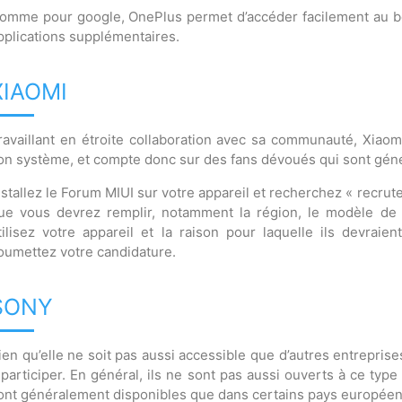
omme pour google, OnePlus permet d’accéder facilement au bêta
pplications supplémentaires.
XIAOMI
ravaillant en étroite collaboration avec sa communauté, Xiaom
on système, et compte donc sur des fans dévoués qui sont géné
nstallez le Forum MIUI sur votre appareil et recherchez « recrut
ue vous devrez remplir, notamment la région, le modèle de l’
tilisez votre appareil et la raison pour laquelle ils devraie
oumettez votre candidature.
SONY
ien qu’elle ne soit pas aussi accessible que d’autres entrepris
 participer. En général, ils ne sont pas aussi ouverts à ce typ
ont généralement disponibles que dans certains pays européen