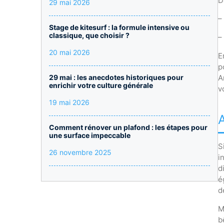
D
29 mai 2026
–
Stage de kitesurf : la formule intensive ou
classique, que choisir ?
–
20 mai 2026
E
p
29 mai : les anecdotes historiques pour
A
enrichir votre culture générale
v
19 mai 2026
Comment rénover un plafond : les étapes pour
une surface impeccable
S
26 novembre 2025
i
d
é
d
M
b