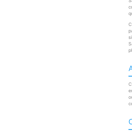
S
c
q
C
p
s
S
p
C
e
o
c