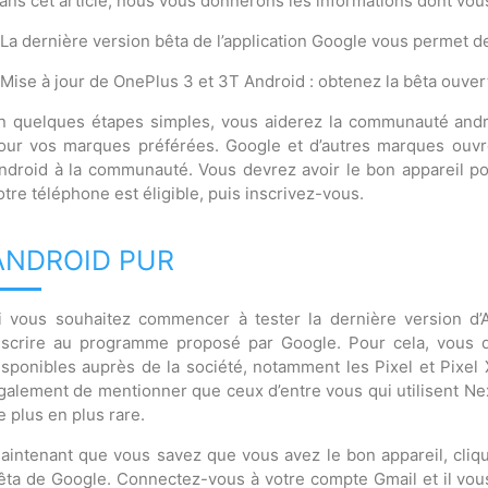
ans cet article, nous vous donnerons les informations dont vo
 La dernière version bêta de l’application Google vous permet 
 Mise à jour de OnePlus 3 et 3T Android : obtenez la bêta ouver
n quelques étapes simples, vous aiderez la communauté andro
our vos marques préférées. Google et d’autres marques ouv
ndroid à la communauté. Vous devrez avoir le bon appareil pou
otre téléphone est éligible, puis inscrivez-vous.
ANDROID PUR
i vous souhaitez commencer à tester la dernière version d’A
nscrire au programme proposé par Google. Pour cela, vous d
isponibles auprès de la société, notamment les Pixel et Pixel XL
galement de mentionner que ceux d’entre vous qui utilisent Ne
e plus en plus rare.
aintenant que vous savez que vous avez le bon appareil, cliqu
êta de Google. Connectez-vous à votre compte Gmail et il vous