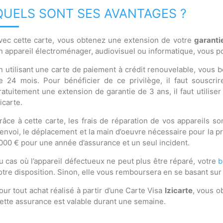
QUELS SONT SES AVANTAGES ?
vec cette carte, vous obtenez une extension de votre
garanti
n appareil électroménager, audiovisuel ou informatique, vous po
n utilisant une carte de paiement à crédit renouvelable, vous 
e 24 mois. Pour bénéficier de ce privilège, il faut souscrir
ratuitement une extension de garantie de 3 ans, il faut utiliser
zicarte.
râce à cette carte, les frais de réparation de vos appareils so
’envoi, le déplacement et la main d’oeuvre nécessaire pour la p
000 € pour une année d’assurance et un seul incident.
u cas où l’appareil défectueux ne peut plus être réparé, votre
b
otre disposition. Sinon, elle vous remboursera en se basant sur l
our tout achat réalisé à partir d’une Carte Visa
Izicarte
, vous o
ette assurance est valable durant une semaine.