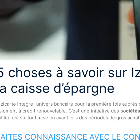
5 choses à savoir sur Iz
la caisse d’épargne
’Izicarte intègre l’univers bancaire pour la première fois auprès 
aiement à crédit renouvelable. C’est une initiative des so
ciétés
’utilité est surtout mise en avant lors des périodes de gros achat
FAITES CONNAISSANCE AVEC LE CONC