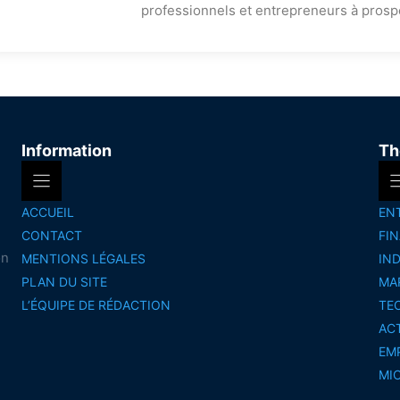
professionnels et entrepreneurs à prosp
Information
Th
ACCUEIL
EN
CONTACT
FI
on
MENTIONS LÉGALES
IN
PLAN DU SITE
MA
L’ÉQUIPE DE RÉDACTION
TE
AC
EM
MI