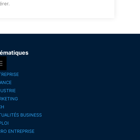
érer.
ématiques
TREPRISE
NANCE
DUSTRIE
RKETING
CH
TUALITÉS BUSINESS
PLOI
CRO ENTREPRISE