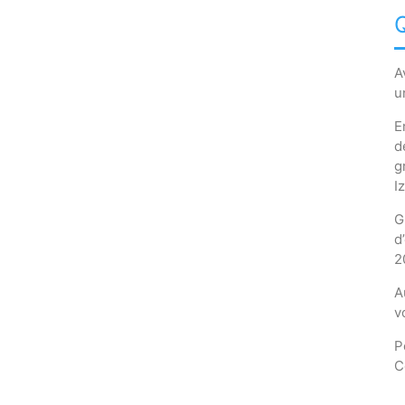
A
u
E
d
g
I
G
d
2
A
v
P
C