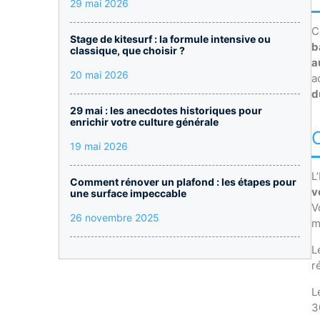
29 mai 2026
C
Stage de kitesurf : la formule intensive ou
b
classique, que choisir ?
a
20 mai 2026
a
d
29 mai : les anecdotes historiques pour
enrichir votre culture générale
19 mai 2026
L
Comment rénover un plafond : les étapes pour
v
une surface impeccable
V
26 novembre 2025
m
L
r
L
3