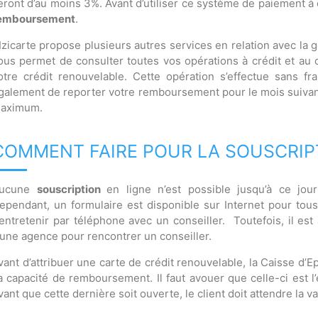
eront d’au moins 3%. Avant d’utiliser ce système de paiement à
emboursement
.
’Izicarte propose plusieurs autres services en relation avec la g
ous permet de consulter toutes vos opérations à crédit et au
otre crédit renouvelable. Cette opération s’effectue sans fr
galement de reporter votre remboursement pour le mois suivant, 
aximum.
COMMENT FAIRE POUR LA SOUSCRIP
ucune
souscription
en ligne n’est possible jusqu’à ce jou
ependant, un formulaire est disponible sur Internet pour tou
’entretenir par téléphone avec un conseiller. Toutefois, il e
’une agence pour rencontrer un conseiller.
vant d’attribuer une carte de crédit renouvelable, la Caisse d’E
a capacité de remboursement. Il faut avouer que celle-ci est l’
vant que cette dernière soit ouverte, le client doit attendre la va