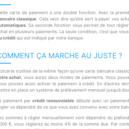
ette carte de paiement a une double fonction. Avec la premiè
ancaire classique
. Cela veut dire qu’elle sert à payer vos ach
utomatiques
. Sa seconde fonction vous permet de tout régler 
chat en plusieurs paiements. La seule condition, c’est que vou
u crédit
qui est indiqué par votre banque.
COMMENT ÇA MARCHE AU JUSTE ?
’Izicarte s’utilise de la même façon qu’une carte bancaire clas
otre achat
, vous aurez deux modes de paiements. Vous pouvez 
ous pouvez aussi activer le paiement à crédit. En d’autres ter
ettre en place un système de prélèvement mensuel jusqu’à diss
e paiement par
crédit renouvelable
débute avec un paiement
égler va dépendre de ce que vous avez convenu avec votre ban
es sommes à régler mensuellement vont dépendre du plafond du
000 €, vous réglerez au moins 4% de la somme due. Par contre