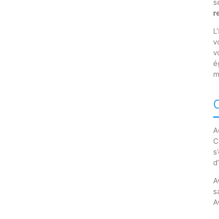
s
r
L
v
v
é
m
A
C
s
d
A
s
A