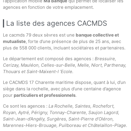
l’application mobile
Ma Banque
qui permet de localiser les
agences en fonction de votre emplacement.
La liste des agences CACMDS
Le cacmds 79 deux sèvres est une
banque collective et
mutualiste
, forte d’une présence de plus de 25 ans, avec
plus de 558 000 clients, incluant sociétaires et partenaires.
Le département est composé des agences :
Bressuire,
Cerizay, Mauléon, Celles-sur-Belle, Melle, Niort, Parthenay,
Thouars et Saint-Maixent-l ’Ecole.
Le CACMDS 17 Charente maritime dispose, quant à lui, d’un
siège dans la rochelle, avec plus d’une centaine d’agence
pour
particuliers et professionnels
.
Ce sont les agences :
La Rochelle, Saintes, Rochefort,
Royan, Aytré, Périgny, Tonnay-Charente, Saujon Lagord,
Saint-Jean-d’Angély, Surgères, Saint-Pierre d’Oléron,
Marennes-Hiers-Brouage, Puilboreau et Châtelaillon-Plage.