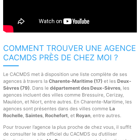
COMMENT TROUVER UNE AGENCE
CACMDS PRÈS DE CHEZ MOI ?
Le CACMDS met à disposition une liste complète de ses
agences à travers la
Charente-Maritime (17)
et les
Deux-
Sèvres (79)
. Dans le
département des Deux-Sèvres
, les
agences incluent des villes comme Bressuire, Cerizay,
Mauléon, et Niort, entre autres. En Charente-Maritime, les
agences sont présentes dans des villes comme
La
Rochelle
,
Saintes
,
Rochefort
, et
Royan
, entre autres.
Pour trouver l’agence la plus proche de chez vous, il suffit
de consulter le site officiel du CACMDS ou d’utiliser