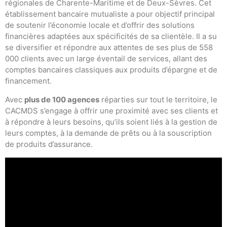
régionales de Charente-Maritime et de Deux-Sèvres. Cet
établissement bancaire mutualiste a pour objectif principal
de soutenir l’économie locale et d’offrir des solutions
financières adaptées aux spécificités de sa clientèle. Il a su
se diversifier et répondre aux attentes de ses plus de 558
000 clients avec un large éventail de services, allant des
comptes bancaires classiques aux produits d’épargne et de
financement.
Avec
plus de 100 agences
réparties sur tout le territoire, le
CACMDS s’engage à offrir une proximité avec ses clients et
à répondre à leurs besoins, qu’ils soient liés à la gestion de
leurs comptes, à la demande de prêts ou à la souscription
de produits d’assurance.