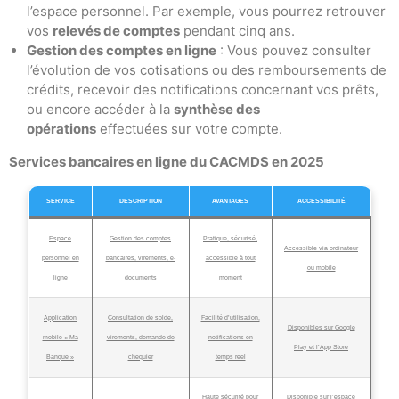
l’espace personnel. Par exemple, vous pourrez retrouver
vos
relevés de comptes
pendant cinq ans.
Gestion des comptes en ligne
: Vous pouvez consulter
l’évolution de vos cotisations ou des remboursements de
crédits, recevoir des notifications concernant vos prêts,
ou encore accéder à la
synthèse des
opérations
effectuées sur votre compte.
Services bancaires en ligne du CACMDS en 2025
SERVICE
DESCRIPTION
AVANTAGES
ACCESSIBILITÉ
Espace
Gestion des comptes
Pratique, sécurisé,
Accessible via ordinateur
personnel en
bancaires, virements, e-
accessible à tout
ou mobile
ligne
documents
moment
Application
Consultation de solde,
Facilité d’utilisation,
Disponibles sur Google
mobile « Ma
virements, demande de
notifications en
Play et l’App Store
Banque »
chéquier
temps réel
Haute sécurité pour
Disponible sur l’espace