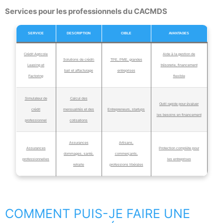
Services pour les professionnels du CACMDS
SERVICE
DESCRIPTION
CIBLE
AVANTAGES
Crédit Agricole
Aide à la gestion de
Solutions de crédit-
TPE, PME, grandes
Leasing et
trésorerie, financement
bail et affacturage
entreprises
Factoring
flexible
Simulateur de
Calcul des
Outil rapide pour évaluer
crédit
mensualités et des
Entrepreneurs, startups
les besoins en financement
professionnel
cotisations
Assurances
Artisans,
Assurances
Protection complète pour
dommages, santé,
commerçants,
professionnelles
les entreprises
retraite
professions libérales
COMMENT PUIS-JE FAIRE UNE