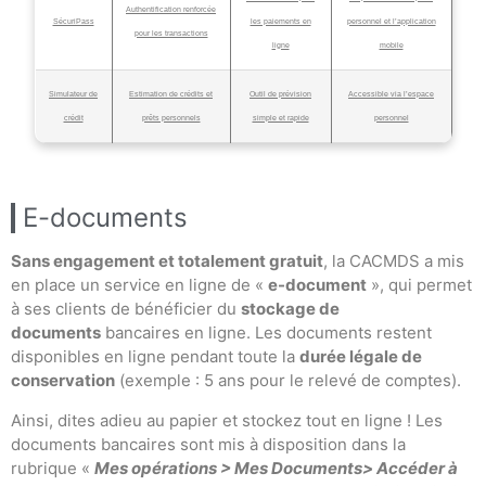
Authentification renforcée
SécuriPass
les paiements en
personnel et l’application
pour les transactions
ligne
mobile
Simulateur de
Estimation de crédits et
Outil de prévision
Accessible via l’espace
crédit
prêts personnels
simple et rapide
personnel
E-documents
Sans engagement et totalement gratuit
, la CACMDS a mis
en place un service en ligne de «
e-document
», qui permet
à ses clients de bénéficier du
stockage de
documents
bancaires en ligne. Les documents restent
disponibles en ligne pendant toute la
durée légale de
conservation
(exemple : 5 ans pour le relevé de comptes).
Ainsi, dites adieu au papier et stockez tout en ligne ! Les
documents bancaires sont mis à disposition dans la
rubrique «
Mes opérations > Mes Documents> Accéder à