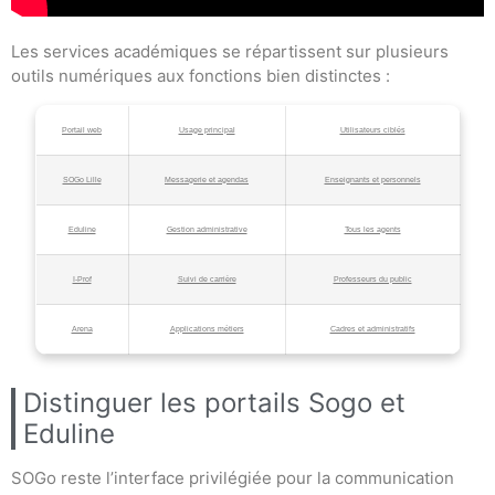
Les services académiques se répartissent sur plusieurs
outils numériques aux fonctions bien distinctes :
Portail web
Usage principal
Utilisateurs ciblés
SOGo Lille
Messagerie et agendas
Enseignants et personnels
Eduline
Gestion administrative
Tous les agents
I-Prof
Suivi de carrière
Professeurs du public
Arena
Applications métiers
Cadres et administratifs
Distinguer les portails Sogo et
Eduline
SOGo reste l’interface privilégiée pour la communication