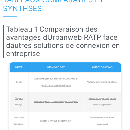
SYNTHSES
Tableau 1 Comparaison des
avantages dUrbanweb RATP face
dautres solutions de connexion en
entreprise
CRITRE
URBANWEB RATP
AUTRES SOLUTIONS
Excellente
grce aux protocoles SSO/SAML et
Scurit
Variable, souvent moins robuste
gestion scurise des identifiants
Simples
Interface complexe et parfois
Intuitive
et pense pour une navigation simplifie
dusage
difficile apprhender
Assistance
Souvent ractif mais moins
Support technique proactif et ractif
technique
personnalis