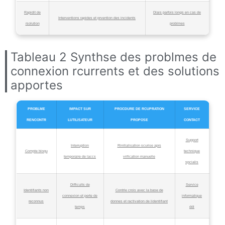
Rapidit de
Dlais parfois longs en cas de
Interventions rapides et prvention des incidents
rsolution
problmes
Tableau 2 Synthse des problmes de
connexion rcurrents et des solutions
apportes
PROBLME
IMPACT SUR
PROCDURE DE RCUPRATION
SERVICE
RENCONTR
LUTILISATEUR
PROPOSE
CONTACT
Support
Interruption
Rinitialisation scurise aprs
Compte bloqu
technique
temporaire de laccs
vrification manuelle
spcialis
Difficults de
Service
Identifiants non
Contrle crois avec la base de
connexion et perte de
informatique
reconnus
donnes et ractivation de lidentifiant
temps
ddi