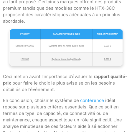
au tarif proposé. Certaines marques offrent des produits
premium tandis que des modèles comme le HTX-38C
proposent des caractéristiques adéquates à un prix plus
abordable.
PRODUIT
CARACTÉRISTIQUES CLÉS
PRIX APPROXIMATIF
Sennheiser ADN-W
Système sans fil, haute qualité audio
3,500 €
HTX-38C
Système filaire, budget-friendly
1,200 €
Ceci met en avant l’importance d’évaluer le
rapport qualité-
prix
pour faire le choix le plus avisé selon les besoins
détaillés de l’événement.
En conclusion, choisir le système de
conférence
idéal
repose sur plusieurs critères essentiels. Que ce soit en
termes de type, de capacité, de connectivité ou de
maintenance, chaque aspect joue un rôle significatif. Une
analyse minutieuse de ces facteurs aide à sélectionner