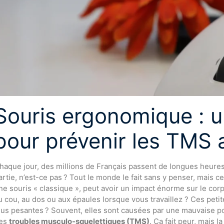
Souris ergonomique : un
pour prévenir les TMS 
haque jour, des millions de Français passent de longues heures
artie, n’est-ce pas ? Tout le monde le fait sans y penser, mais c
ne souris « classique », peut avoir un impact énorme sur le cor
u cou, au dos ou aux épaules lorsque vous travaillez ? Ces petit
lus pesantes ? Souvent, elles sont causées par une mauvaise po
es
troubles musculo-squelettiques (TMS)
. Ça fait peur, mais l