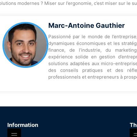
olutions modernes ? Miser sur l’ergonomie, c’est miser sur le su
Marc-Antoine Gauthier
Passionné par le monde de l’entreprise
dynamiques économiques et les stratégi
finance, de l’industrie, du marketi
expérience solide en gestion d’entrep
solutions adaptées aux micro-entreprise
des conseils pratiques et des réfl
professionnels et entrepreneurs à prosp
Information
Th