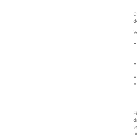
C
d
V
F
d
s
u