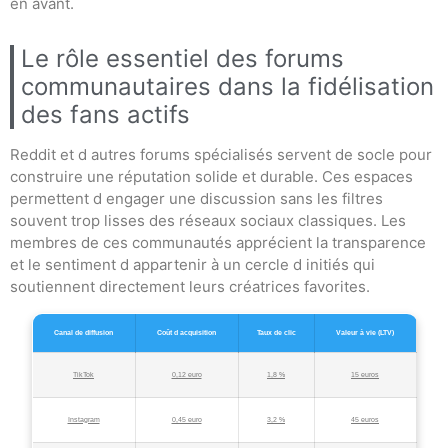
en avant.
Le rôle essentiel des forums
communautaires dans la fidélisation
des fans actifs
Reddit et d autres forums spécialisés servent de socle pour
construire une réputation solide et durable. Ces espaces
permettent d engager une discussion sans les filtres
souvent trop lisses des réseaux sociaux classiques. Les
membres de ces communautés apprécient la transparence
et le sentiment d appartenir à un cercle d initiés qui
soutiennent directement leurs créatrices favorites.
Canal de diffusion
Coût d acquisition
Taux de clic
Valeur à vie (LTV)
TikTok
0,12 euro
1,8 %
15 euros
Instagram
0,45 euro
3,2 %
45 euros