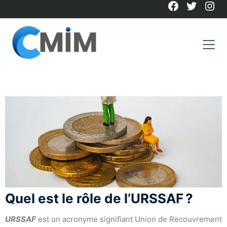
Facebook
Twitter
Ins
Skip
to
content
Quel est le rôle de l’URSSAF ?
URSSAF
est un acronyme signifiant Union de Recouvrement