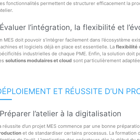
es fonctionnalités permettent de structurer efficacement la pro
atelier.
Évaluer l’intégration, la flexibilité et l’év
n MES doit pouvoir s’intégrer facilement dans l’écosystème exis
achines et logiciels déjà en place est essentielle. La
flexibilité
e
pécificités industrielles de chaque PME. Enfin, la solution doit p
es
solutions modulaires et cloud
sont particulièrement adaptée
DÉPLOIEMENT ET RÉUSSITE D’UN PR
Préparer l’atelier à la digitalisation
a réussite d’un projet MES commence par une bonne préparation de
roduction
et de standardiser certains processus. La formation 
doption de l’outil. L’implication des opérateurs dès le début du pr