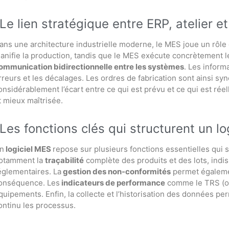
Le lien stratégique entre ERP, atelier e
ans une architecture industrielle moderne, le MES joue un rôle d’i
lanifie la production, tandis que le MES exécute concrètement l
ommunication bidirectionnelle entre les systèmes
. Les informa
rreurs et les décalages. Les ordres de fabrication sont ainsi sync
onsidérablement l’écart entre ce qui est prévu et ce qui est réell
t mieux maîtrisée.
Les fonctions clés qui structurent un lo
n
logiciel MES
repose sur plusieurs fonctions essentielles qui 
otamment la
traçabilité
complète des produits et des lots, indi
églementaires. La
gestion des non-conformités
permet égalemen
onséquence. Les
indicateurs de performance
comme le TRS (ou 
quipements. Enfin, la collecte et l’historisation des données pe
ontinu les processus.