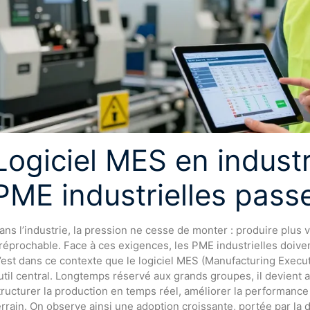
Logiciel MES en industr
PME industrielles pas
ans l’industrie, la pression ne cesse de monter : produire plus v
rréprochable. Face à ces exigences, les PME industrielles doiven
’est dans ce contexte que le logiciel MES (Manufacturing Exe
util central. Longtemps réservé aux grands groupes, il devient 
tructurer la production en temps réel, améliorer la performance e
errain. On observe ainsi une adoption croissante, portée par la di