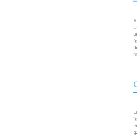
A
U
u
f
d
m
L
f
e
g