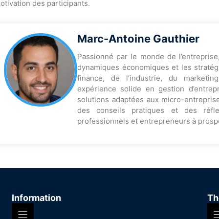
otivation des participants.
Marc-Antoine Gauthier
Passionné par le monde de l’entreprise
dynamiques économiques et les stratégi
finance, de l’industrie, du marketi
expérience solide en gestion d’entrep
solutions adaptées aux micro-entreprise
des conseils pratiques et des réfl
professionnels et entrepreneurs à prosp
Information
Th