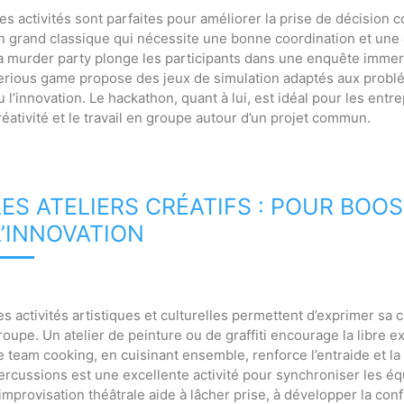
es activités sont parfaites pour améliorer la prise de décision c
n grand classique qui nécessite une bonne coordination et une
a murder party plonge les participants dans une enquête immersi
erious game propose des jeux de simulation adaptés aux problé
u l’innovation. Le hackathon, quant à lui, est idéal pour les ent
réativité et le travail en groupe autour d’un projet commun.
LES ATELIERS CRÉATIFS : POUR BOO
L’INNOVATION
es activités artistiques et culturelles permettent d’exprimer sa c
roupe. Un atelier de peinture ou de graffiti encourage la libre 
e team cooking, en cuisinant ensemble, renforce l’entraide et l
ercussions est une excellente activité pour synchroniser les équ
’improvisation théâtrale aide à lâcher prise, à développer la conf