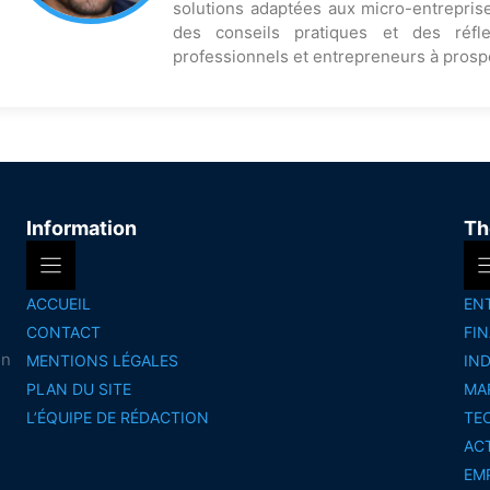
solutions adaptées aux micro-entreprise
des conseils pratiques et des réfl
professionnels et entrepreneurs à prosp
Information
Th
ACCUEIL
EN
CONTACT
FI
on
MENTIONS LÉGALES
IN
PLAN DU SITE
MA
L’ÉQUIPE DE RÉDACTION
TE
AC
EM