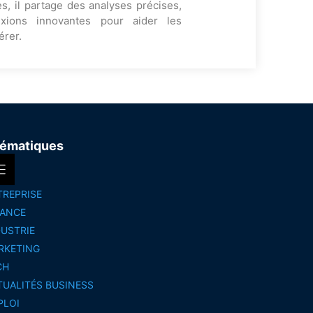
s, il partage des analyses précises,
exions innovantes pour aider les
érer.
ématiques
TREPRISE
NANCE
DUSTRIE
RKETING
CH
TUALITÉS BUSINESS
PLOI