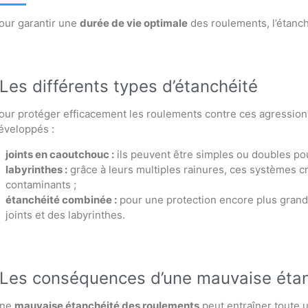
our garantir une
durée de vie optimale
des roulements, l’étanché
Les différents types d’étanchéité
our protéger efficacement les roulements contre ces agression
éveloppés :
joints en caoutchouc :
ils peuvent être simples ou doubles pou
labyrinthes :
grâce à leurs multiples rainures, ces systèmes cr
contaminants ;
étanchéité combinée :
pour une protection encore plus grande
joints et des labyrinthes.
Les conséquences d’une mauvaise éta
ne
mauvaise étanchéité des roulements
peut entraîner toute 