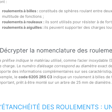
ont :
roulements à billes :
constitués de sphères roulant entre deux
multitude de fonctions ;
roulements à rouleaux :
ils sont utilisés pour résister à de 
roulements à aiguilles :
ils peuvent supporter des charges lou
Décrypter la nomenclature des roulem
e
préfixe indique le matériau utilisé
, comme l’acier inoxydable (S)
e charge. Le
numéro d’alésage correspond au diamètre
exact de 
pporte des informations complémentaires sur ses caractéristiqu
xemple, le
code 6205 2RS C3
indique un roulement à billes de 
mportant, prêt à être monté sur un arbre de 25 mm de diamètre.
L’ÉTANCHÉITÉ DES ROULEMENTS : U