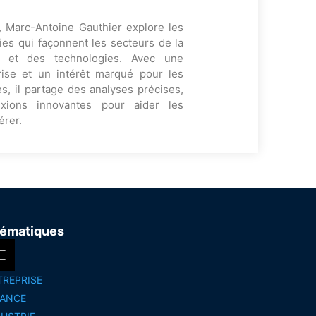
, Marc-Antoine Gauthier explore les
es qui façonnent les secteurs de la
ng et des technologies. Avec une
rise et un intérêt marqué pour les
s, il partage des analyses précises,
exions innovantes pour aider les
érer.
ématiques
TREPRISE
NANCE