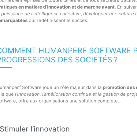
our les entreprises de toutes tailles et de tous secteurs d’activi
ratiques en matière d’innovation et de marche avant
. En suiva
a
puissance de l’intelligence collective
,
développer une culture d
emarquables
qui redéfinissent le succès.
COMMENT HUMANPERF SOFTWARE PAR
PROGRESSIONS DES SOCIÉTÉS ?
umanperf Software joue un rôle majeur dans la
promotion des 
els que
l’innovation, l’amélioration continue et la gestion de proj
oftware, offre aux organisations une solution complète.
Stimuler l’innovation