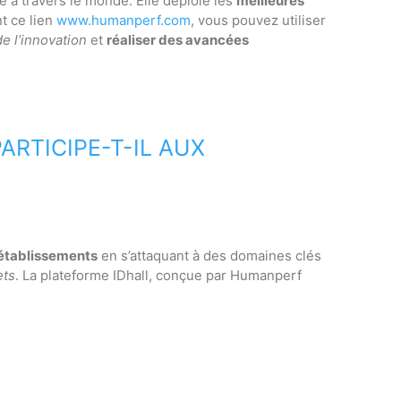
té à travers le monde. Elle déploie les
meilleures
nt ce lien
www.humanperf.com
, vous pouvez utiliser
e l’innovation
et
réaliser des avancées
TICIPE-T-IL AUX
établissements
en s’attaquant à des domaines clés
ets
. La plateforme IDhall, conçue par Humanperf