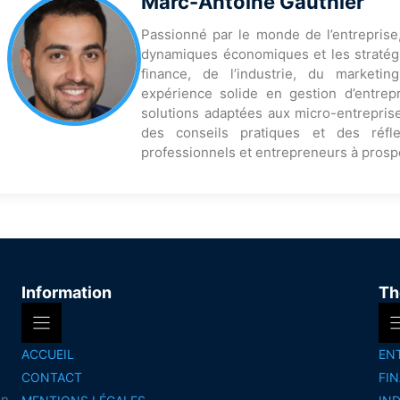
Marc-Antoine Gauthier
Passionné par le monde de l’entreprise
dynamiques économiques et les stratégi
finance, de l’industrie, du marketi
expérience solide en gestion d’entrep
solutions adaptées aux micro-entreprise
des conseils pratiques et des réfl
professionnels et entrepreneurs à prosp
Information
Th
ACCUEIL
EN
CONTACT
FI
on