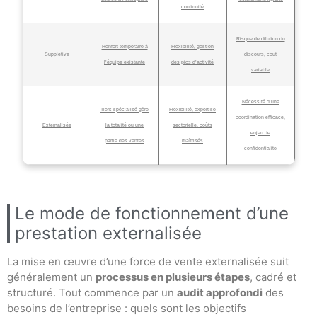
continuité
Risque de dilution du
Renfort temporaire à
Flexibilité, gestion
Supplétive
discours, coût
l’équipe existante
des pics d’activité
variable
Nécessité d’une
Tiers spécialisé gère
Flexibilité, expertise
coordination efficace,
Externalisée
la totalité ou une
sectorielle, coûts
enjeu de
partie des ventes
maîtrisés
confidentialité
Le mode de fonctionnement d’une
prestation externalisée
La mise en œuvre d’une force de vente externalisée suit
généralement un
processus en plusieurs étapes
, cadré et
structuré. Tout commence par un
audit approfondi
des
besoins de l’entreprise : quels sont les objectifs