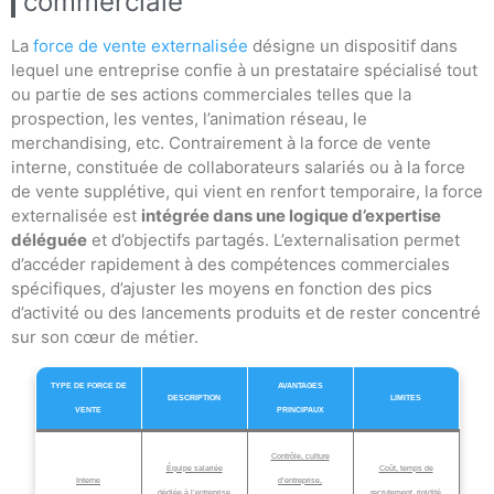
commerciale
La
force de vente externalisée
désigne un dispositif dans
lequel une entreprise confie à un prestataire spécialisé tout
ou partie de ses actions commerciales telles que la
prospection, les ventes, l’animation réseau, le
merchandising, etc. Contrairement à la force de vente
interne, constituée de collaborateurs salariés ou à la force
de vente supplétive, qui vient en renfort temporaire, la force
externalisée est
intégrée dans une logique d’expertise
déléguée
et d’objectifs partagés. L’externalisation permet
d’accéder rapidement à des compétences commerciales
spécifiques, d’ajuster les moyens en fonction des pics
d’activité ou des lancements produits et de rester concentré
sur son cœur de métier.
TYPE DE FORCE DE
AVANTAGES
DESCRIPTION
LIMITES
VENTE
PRINCIPAUX
Contrôle, culture
Équipe salariée
Coût, temps de
Interne
d’entreprise,
dédiée à l’entreprise
recrutement, rigidité