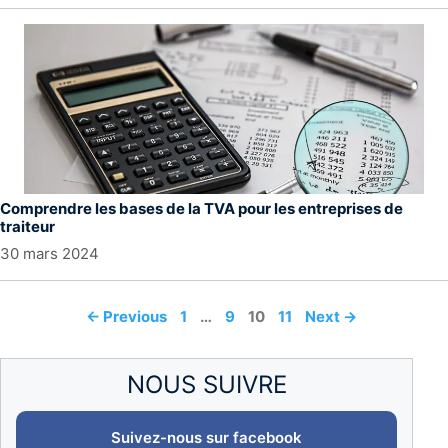
Comprendre les bases de la TVA pour les entreprises de
traiteur
30 mars 2024
Page
Page
Page
Page
←
Previous
1
…
9
10
11
Next
→
NOUS SUIVRE
Suivez-nous sur facebook