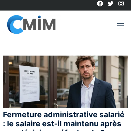
Facebook
Twitter
Ins
Skip
to
content
Fermeture administrative salarié
: le salaire est-il maintenu après