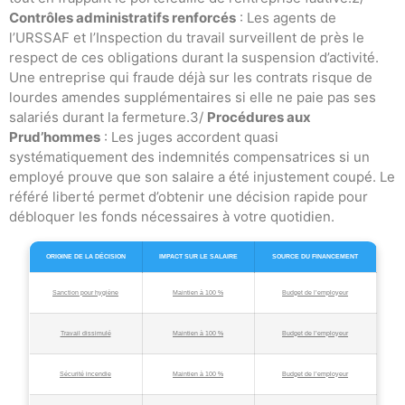
Contrôles administratifs renforcés
: Les agents de
l’URSSAF et l’Inspection du travail surveillent de près le
respect de ces obligations durant la suspension d’activité.
Une entreprise qui fraude déjà sur les contrats risque de
lourdes amendes supplémentaires si elle ne paie pas ses
salariés durant la fermeture.3/
Procédures aux
Prud’hommes
: Les juges accordent quasi
systématiquement des indemnités compensatrices si un
employé prouve que son salaire a été injustement coupé. Le
référé liberté permet d’obtenir une décision rapide pour
débloquer les fonds nécessaires à votre quotidien.
ORIGINE DE LA DÉCISION
IMPACT SUR LE SALAIRE
SOURCE DU FINANCEMENT
Sanction pour hygiène
Maintien à 100 %
Budget de l’employeur
Travail dissimulé
Maintien à 100 %
Budget de l’employeur
Sécurité incendie
Maintien à 100 %
Budget de l’employeur