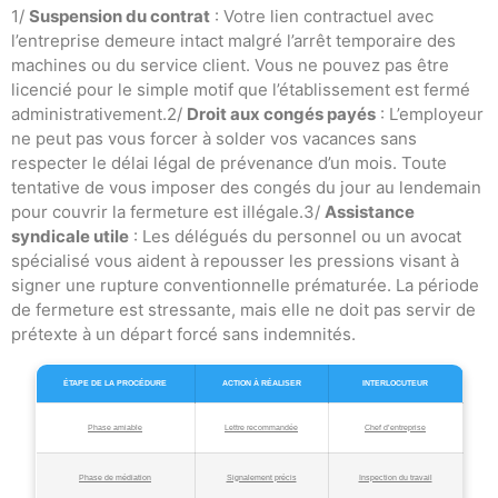
1/
Suspension du contrat
: Votre lien contractuel avec
l’entreprise demeure intact malgré l’arrêt temporaire des
machines ou du service client. Vous ne pouvez pas être
licencié pour le simple motif que l’établissement est fermé
administrativement.2/
Droit aux congés payés
: L’employeur
ne peut pas vous forcer à solder vos vacances sans
respecter le délai légal de prévenance d’un mois. Toute
tentative de vous imposer des congés du jour au lendemain
pour couvrir la fermeture est illégale.3/
Assistance
syndicale utile
: Les délégués du personnel ou un avocat
spécialisé vous aident à repousser les pressions visant à
signer une rupture conventionnelle prématurée. La période
de fermeture est stressante, mais elle ne doit pas servir de
prétexte à un départ forcé sans indemnités.
ÉTAPE DE LA PROCÉDURE
ACTION À RÉALISER
INTERLOCUTEUR
Phase amiable
Lettre recommandée
Chef d’entreprise
Phase de médiation
Signalement précis
Inspection du travail