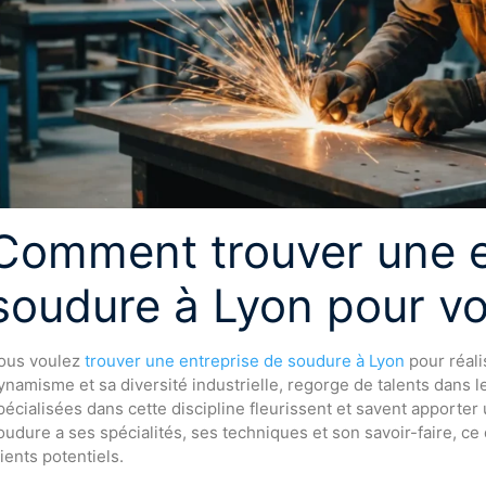
Comment trouver une e
soudure à Lyon pour vo
ous voulez
trouver une entreprise de soudure à Lyon
pour réali
ynamisme et sa diversité industrielle, regorge de talents dans 
pécialisées dans cette discipline fleurissent et savent apporte
oudure a ses spécialités, ses techniques et son savoir-faire, ce
lients potentiels.