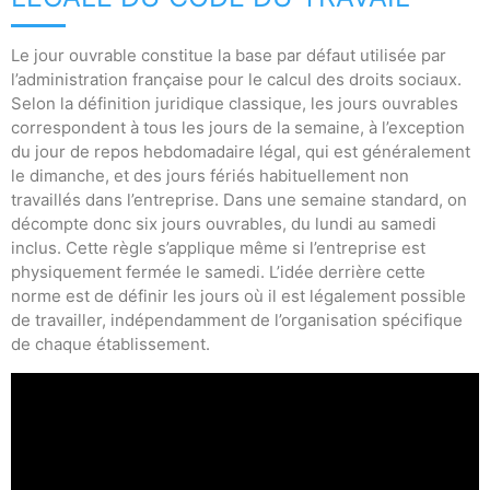
Le jour ouvrable constitue la base par défaut utilisée par
l’administration française pour le calcul des droits sociaux.
Selon la définition juridique classique, les jours ouvrables
correspondent à tous les jours de la semaine, à l’exception
du jour de repos hebdomadaire légal, qui est généralement
le dimanche, et des jours fériés habituellement non
travaillés dans l’entreprise. Dans une semaine standard, on
décompte donc six jours ouvrables, du lundi au samedi
inclus. Cette règle s’applique même si l’entreprise est
physiquement fermée le samedi. L’idée derrière cette
norme est de définir les jours où il est légalement possible
de travailler, indépendamment de l’organisation spécifique
de chaque établissement.