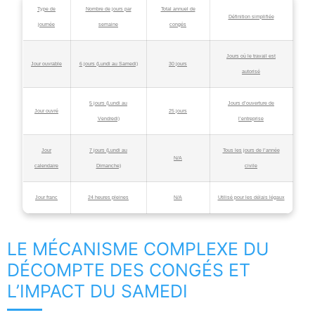
Type de
Nombre de jours par
Total annuel de
Définition simplifiée
journée
semaine
congés
Jours où le travail est
Jour ouvrable
6 jours (Lundi au Samedi)
30 jours
autorisé
5 jours (Lundi au
Jours d’ouverture de
Jour ouvré
25 jours
Vendredi)
l’entreprise
Jour
7 jours (Lundi au
Tous les jours de l’année
N/A
calendaire
Dimanche)
civile
Jour franc
24 heures pleines
N/A
Utilisé pour les délais légaux
LE MÉCANISME COMPLEXE DU
DÉCOMPTE DES CONGÉS ET
L’IMPACT DU SAMEDI