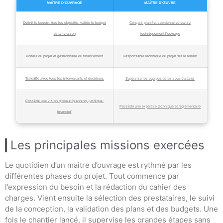
MAÎTRE D’OUVRAGE
MAÎTRE D’ŒUVRE
Définit le besoin, fixe les objectifs, valide le budget
Conçoit, planifie, coordonne et réalise
et la livraison
techniquement l’ouvrage
Porteur du projet et gestionnaire du financement
Responsable technique du projet sur le terrain
Travaille avec tous les intervenants et décideurs
Supervise les équipes et les sous-traitants
Possède une vision globale (planning, juridique,
Possède une expertise technique et réglementaire
financier)
Les principales missions exercées
Le quotidien d’un maître d’ouvrage est rythmé par les
différentes phases du projet. Tout commence par
l’expression du besoin et la rédaction du cahier des
charges. Vient ensuite la sélection des prestataires, le suivi
de la conception, la validation des plans et des budgets. Une
fois le chantier lancé, il supervise les grandes étapes sans