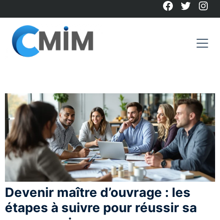
Facebook
Twitter
Ins
Skip
to
content
Devenir maître d’ouvrage : les
étapes à suivre pour réussir sa