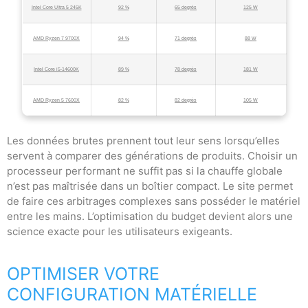
Intel Core Ultra 5 245K
92 %
65 degrés
125 W
AMD Ryzen 7 9700X
94 %
71 degrés
88 W
Intel Core i5-14600K
89 %
78 degrés
181 W
AMD Ryzen 5 7600X
82 %
82 degrés
105 W
Les données brutes prennent tout leur sens lorsqu’elles
servent à comparer des générations de produits. Choisir un
processeur performant ne suffit pas si la chauffe globale
n’est pas maîtrisée dans un boîtier compact. Le site permet
de faire ces arbitrages complexes sans posséder le matériel
entre les mains. L’optimisation du budget devient alors une
science exacte pour les utilisateurs exigeants.
OPTIMISER VOTRE
CONFIGURATION MATÉRIELLE