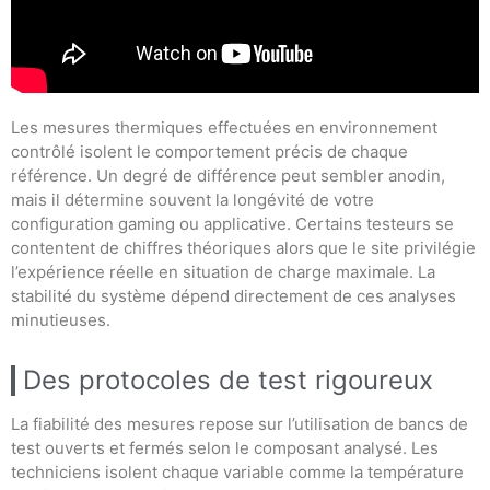
Les mesures thermiques effectuées en environnement
contrôlé isolent le comportement précis de chaque
référence. Un degré de différence peut sembler anodin,
mais il détermine souvent la longévité de votre
configuration gaming ou applicative. Certains testeurs se
contentent de chiffres théoriques alors que le site privilégie
l’expérience réelle en situation de charge maximale. La
stabilité du système dépend directement de ces analyses
minutieuses.
Des protocoles de test rigoureux
La fiabilité des mesures repose sur l’utilisation de bancs de
test ouverts et fermés selon le composant analysé. Les
techniciens isolent chaque variable comme la température