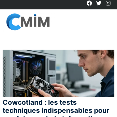
Facebook
Twitter
Ins
Skip
to
content
Cowcotland : les tests
techniques indispensables pour