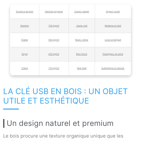
Essence de bois
Densité moyenne
Coloris naturel
Impact visuel
Bambou
700 kg/m3
Jaune clair
Moderne et strié
Érable
650 kg/m3
Blanc crème
Lisse et élégant
Noyer
620 kg/m3
Brun foncé
Prestigieux et veiné
Chêne
720 kg/m3
Miel doré
Authentique et robuste
LA CLÉ USB EN BOIS : UN OBJET
UTILE ET ESTHÉTIQUE
Un design naturel et premium
Le bois procure une texture organique unique que les