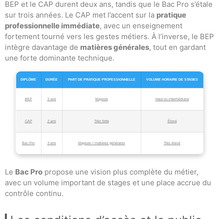
BEP et le CAP durent deux ans, tandis que le Bac Pro s’étale
sur trois années. Le CAP met l’accent sur la
pratique
professionnelle immédiate
, avec un enseignement
fortement tourné vers les gestes métiers. À l’inverse, le BEP
intègre davantage de
matières générales
, tout en gardant
une forte dominante technique.
DIPLÔME
DURÉE
PART DE PRATIQUE PROFESSIONNELLE
VOLUME HORAIRE DE STAGES
BEP
2 ans
Majeure
Haut ou intermédiaire
CAP
2 ans
Très forte
Élevé
Bac Pro
3 ans
Majeure + matières générales
Très élevé
Le
Bac Pro
propose une vision plus complète du métier,
avec un volume important de stages et une place accrue du
contrôle continu.