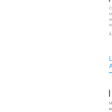
C
c
u
s
À
M
c