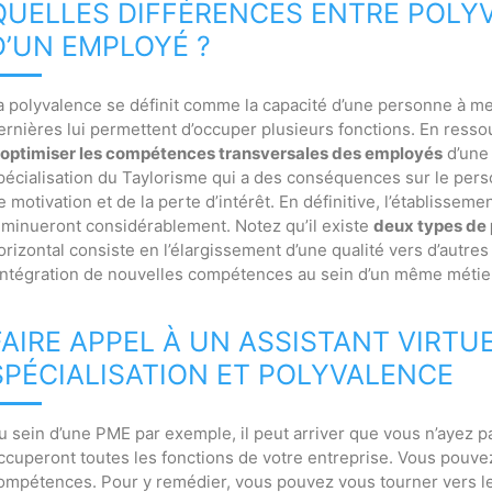
QUELLES DIFFÉRENCES ENTRE POLYV
D’UN EMPLOYÉ ?
a polyvalence se définit comme la capacité d’une personne à m
ernières lui permettent d’occuper plusieurs fonctions. En resso
optimiser les compétences transversales des employés
d’une 
pécialisation du Taylorisme qui a des conséquences sur le person
e motivation et de la perte d’intérêt. En définitive, l’établisse
iminueront considérablement. Notez qu’il existe
deux types de
orizontal consiste en l’élargissement d’une qualité vers d’autres
’intégration de nouvelles compétences au sein d’un même métie
FAIRE APPEL À UN ASSISTANT VIRTU
SPÉCIALISATION ET POLYVALENCE
u sein d’une PME par exemple, il peut arriver que vous n’ayez
ccuperont toutes les fonctions de votre entreprise. Vous pouve
ompétences. Pour y remédier, vous pouvez vous tourner vers le