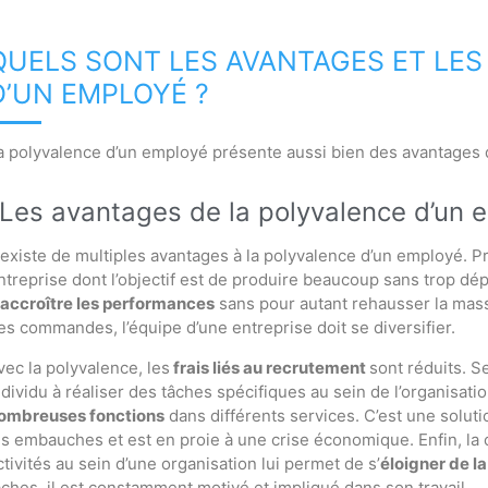
QUELS SONT LES AVANTAGES ET LES
D’UN EMPLOYÉ ?
a polyvalence d’un employé présente aussi bien des avantages 
Les avantages de la polyvalence d’un 
l existe de multiples avantages à la polyvalence d’un employé. P
ntreprise dont l’objectif est de produire beaucoup sans trop dé
accroître les performances
sans pour autant rehausser la mass
es commandes, l’équipe d’une entreprise doit se diversifier.
vec la polyvalence, les
frais liés au recrutement
sont réduits. S
ndividu à réaliser des tâches spécifiques au sein de l’organisati
ombreuses fonctions
dans différents services. C’est une soluti
es embauches et est en proie à une crise économique. Enfin, la 
ctivités au sein d’une organisation lui permet de s’
éloigner de la
âches, il est constamment motivé et impliqué dans son travail.