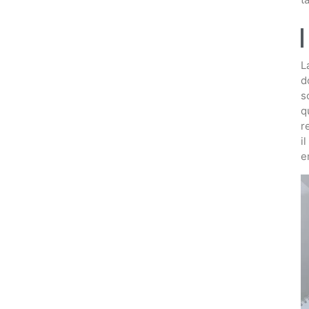
L
d
s
q
r
i
e